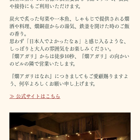
や接待にもご利用いただけます。
炭火で炙った旬菜や一本魚、しゃもじで提供される燗
酒や料理、燗銅壺からの湯気、鉄釜を開けた時のご飯
の香り。
思わず「日本人でよかったなぁ」と感じ入るような、
しっぽりと大人の雰囲気をお楽しみください。
『燗アガリ』からは徒歩10秒、『燗アガリ』の向かい
のビルの隣で営業いたします。
『燗アガリはなれ』につきましてもご愛顧賜りますよ
う、何卒よろしくお願い申し上げます。
≫ 公式サイトはこちら