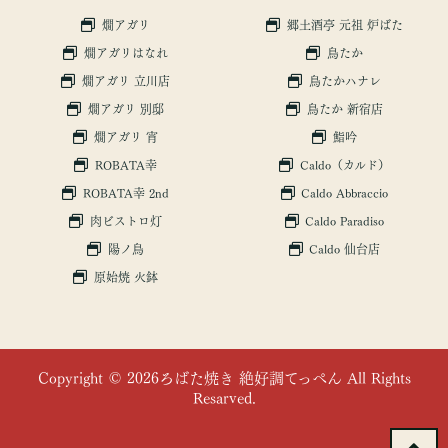
燗アガリ
郷土酒亭 元祖 炉ばた
燗アガリはなれ
鳥たか
燗アガリ 立川店
鳥たかハナレ
燗アガリ 別邸
鳥たか 新宿店
燗アガリ 宵
鮨吟
ROBATA幸
Caldo（カルド）
ROBATA幸 2nd
Caldo Abbraccio
肉ビストロ灯
Caldo Paradiso
陽ノ鳥
Caldo 仙台店
原始焼 火鉢
Copyright © 2026ろばた焼き 絶好調てっぺん All Rights
Resarved.